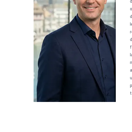
d
d
l
r
d
f
m
a
p