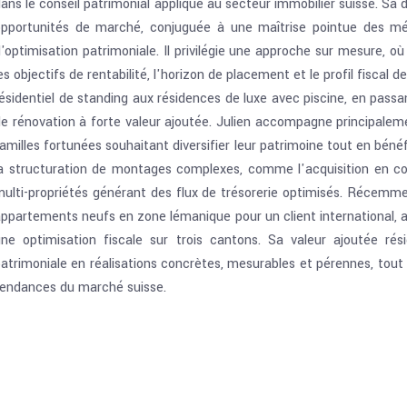
ans le conseil patrimonial appliqué au secteur immobilier suisse. S
opportunités de marché, conjuguée à une maîtrise pointue des méc
'optimisation patrimoniale. Il privilégie une approche sur mesure, où
es objectifs de rentabilité, l'horizon de placement et le profil fiscal 
ésidentiel de standing aux résidences de luxe avec piscine, en pas
e rénovation à forte valeur ajoutée. Julien accompagne principaleme
amilles fortunées souhaitant diversifier leur patrimoine tout en bénéf
la structuration de montages complexes, comme l'acquisition en c
ulti-propriétés générant des flux de trésorerie optimisés. Récemment,
ppartements neufs en zone lémanique pour un client international, 
une optimisation fiscale sur trois cantons. Sa valeur ajoutée ré
atrimoniale en réalisations concrètes, mesurables et pérennes, tout 
tendances du marché suisse.