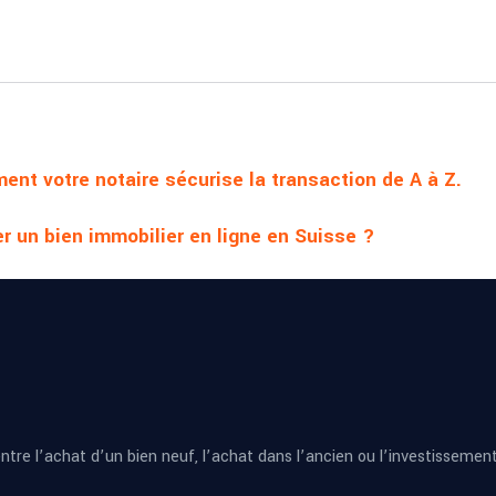
nt votre notaire sécurise la transaction de A à Z.
er un bien immobilier en ligne en Suisse ?
tre l’achat d’un bien neuf, l’achat dans l’ancien ou l’investissement 