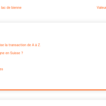
 lac de bienne
Valeu
se la transaction de A à Z.
igne en Suisse ?
res